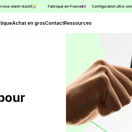
e client réactif
Fabriqué en France
Configuration ultra-simple
tique
Achat en gros
Contact
Ressources
pour