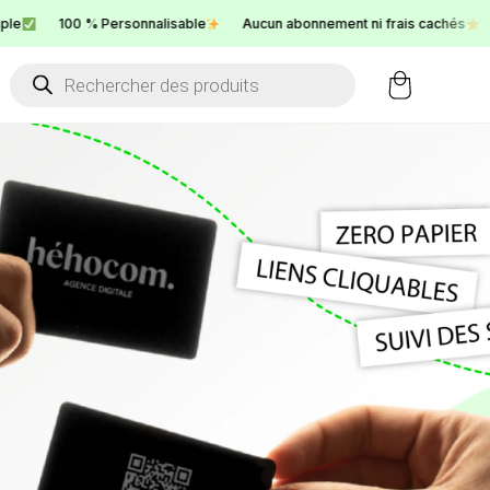
100 % Personnalisable
Aucun abonnement ni frais cachés
Se
Products
search