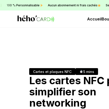
100 % Personnalisable
Aucun abonnement ni frais cachés
Servic
Accueil
Bou
Cartes et plaques NFC
5 mins
Les cartes NFC 
simplifier son
networking