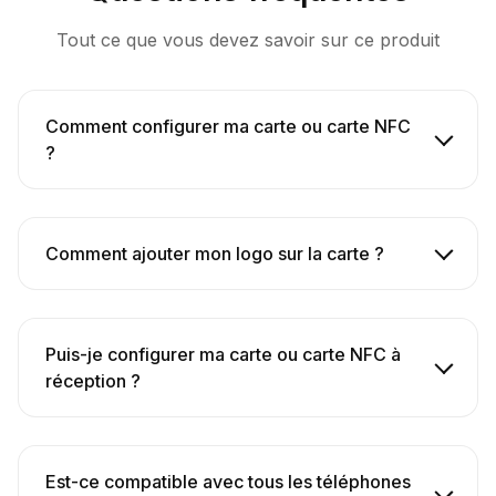
Épaisseur : 0,76 mm
Tout ce que vous devez savoir sur ce produit
Technologie : NFC (Near Field Communication)
intégrée
Durabilité : Fabriquée en PVC de haute qualité,
Comment configurer ma carte ou carte NFC
résistante à l’usure et aux manipulations
?
fréquentes
Comment ajouter mon logo sur la carte ?
Puis-je configurer ma carte ou carte NFC à
réception ?
Est-ce compatible avec tous les téléphones