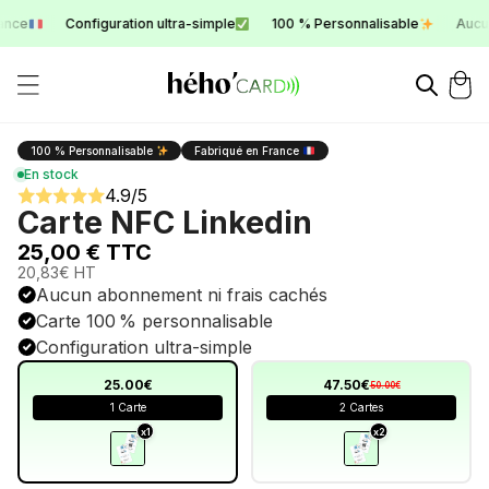
ance
Configuration ultra-simple
100 % Personnalisable
Aucun
100 % Personnalisable
Fabriqué en France
En stock
4.9/5
Carte NFC Linkedin
25,00 € TTC
20,83€ HT
Aucun abonnement ni frais cachés
Carte 100 % personnalisable
Configuration ultra-simple
25.00€
47.50€
50.00€
1 Carte
2 Cartes
x1
x2