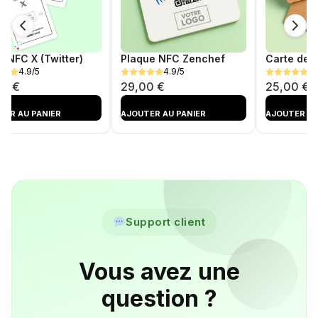
e NFC X (Twitter)
Plaque NFC Zenchef
4.9/5
4.9/5
4.
00
€
29,00
€
25,00
€
TER AU PANIER
AJOUTER AU PANIER
AJOUTER AU
TÉ
AJOUTÉ
AJOUTÉ
Support client
Vous avez une
question ?