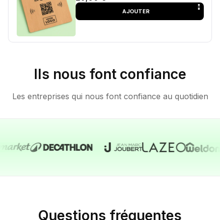
AJOUTER
Lien vers votre profil LinkedIn
Ils nous font confiance
Format premium et durable
Les entreprises qui nous font confiance au quotidien
Zéro carte papier, 100 % digital
Idéale pour les salons ou rendez-vous
professionnels
Matière : PVC
Couleur : blanc
Dimensions : 85,60 mm x 53,98 mm
Questions fréquentes