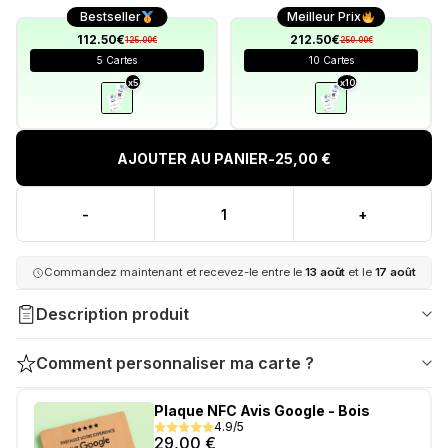
Bestseller
Meilleur Prix
112.50€
212.50€
125.00€
250.00€
5 Cartes
10 Cartes
x5
x10
AJOUTER AU PANIER
-
25,00 €
-
+
Commandez maintenant et recevez-le entre le
13 août
et le
17 août
Description produit
Comment personnaliser ma carte ?
Plaque NFC Avis Google - Bois
4.9/5
29,00
€