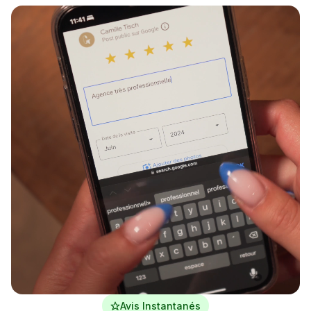
Dimensions : 140 mm x 140 mm
Épaisseur : 0,5 mm
Technologie : NFC (Near Field Communication)
intégrée
Durabilité : Fabriquée en PVC de haute qualité,
résistante à l’usure et aux manipulations
fréquentes
Avis Instantanés