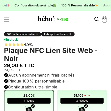
ce
Configuration ultra-simple
100 % Personnalisable
Aucun a
100 % Personnalisable
Fabriqué en France
En stock
4.9/5
Plaque NFC Lien Site Web -
Noir
29,00 € TTC
24,17€ HT
Aucun abonnement ni frais cachés
Plaque 100 % personnalisable
Configuration ultra-simple
29.00€
55.10€
58.00€
1 Plaque
2 Plaques
x1
x2