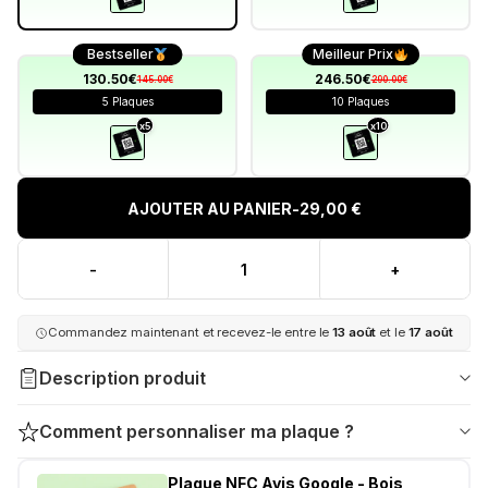
Bestseller
Meilleur Prix
130.50€
246.50€
145.00€
290.00€
5 Plaques
10 Plaques
x5
x10
AJOUTER AU PANIER
-
29,00 €
-
+
Commandez maintenant et recevez-le entre le
13 août
et le
17 août
Description produit
Comment personnaliser ma plaque ?
Plaque NFC Avis Google - Bois