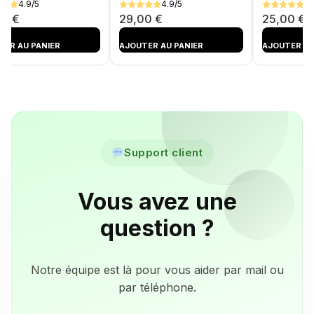
4.9/5
4.9/5
4.
00
€
29,00
€
25,00
€
TER AU PANIER
AJOUTER AU PANIER
AJOUTER AU
TÉ
AJOUTÉ
AJOUTÉ
Support client
Vous avez une
question ?
Notre équipe est là pour vous aider par mail ou
par téléphone.