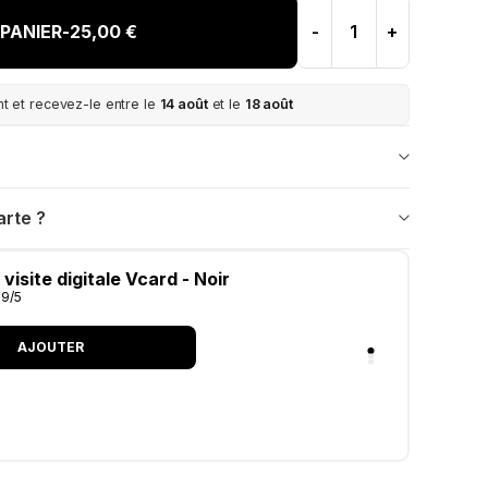
PANIER
-
25,00 €
-
+
 et recevez-le entre le
14 août
et le
18 août
rte ?
FC Avis Google - Bois
.9/5
AJOUTER
on