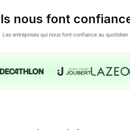
Ils nous font confianc
Compatibilité : Fonctionn
compatibles NFC (iOS et 
Les entreprises qui nous font confiance au quotidien
Matière : PVC
Couleur : noir
Dimensions : 85,60 mm x
Épaisseur : 0,76 mm
Technologie : NFC (Near 
Durabilité : Fabriquée en P
aux manipulations fréque