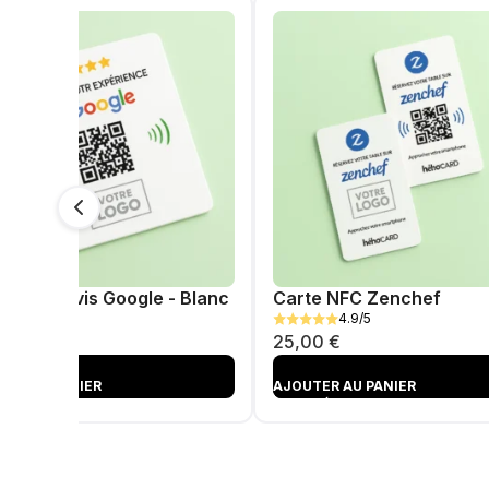
ue NFC Avis Google - Blanc
Carte NFC Zenchef
4.9/5
4.9/5
00
€
25,00
€
TER AU PANIER
AJOUTER AU PANIER
TÉ
AJOUTÉ