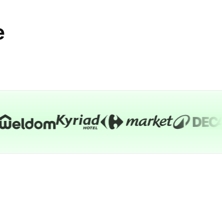
e
e avec la majorité des smartphones
Android)
 53,98 mm
Field Communication) intégrée
VC de haute qualité, résistante à l’usure et
ntes