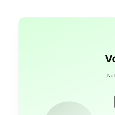
V
Not