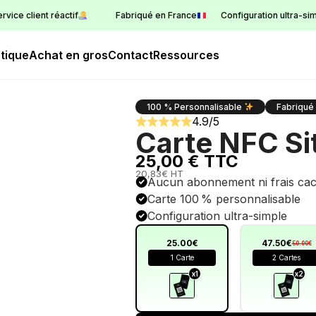
client réactif
Fabriqué en France
Configuration ultra-simple
tique
Achat en gros
Contact
Ressources
100 % Personnalisable
Fabriqué
4.9/5
Carte NFC Si
25,00 € TTC
20,83€ HT
Aucun abonnement ni frais ca
Carte 100 % personnalisable
Configuration ultra-simple
25.00€
47.50€
50.00€
1 Carte
2 Cartes
x1
x2