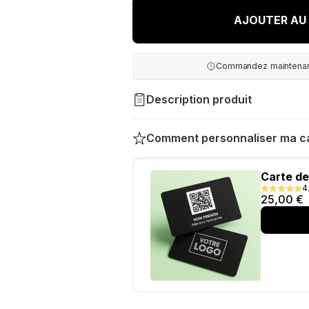
AJOUTER AU 
Commandez maintenant
Description produit
Comment personnaliser ma ca
Plaque N
4
29,00
€
Lien personnalisé intégré
Design à votre image
Format carte de visite
Fonctionne sans applicati