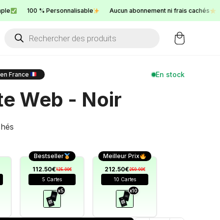
100 % Personnalisable
Aucun abonnement ni frais cachés
Ser
Products
search
En stock
 en France
te Web - Noir
chés
Bestseller
Meilleur Prix
112.50€
212.50€
125.00€
250.00€
5 Cartes
10 Cartes
x5
x10