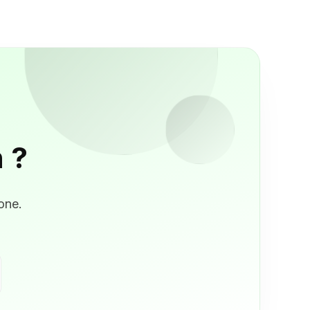
 ?
one.