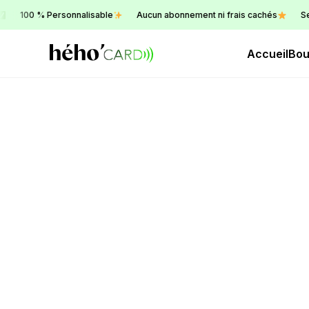
100 % Personnalisable
Aucun abonnement ni frais cachés
Service 
Accueil
Bou