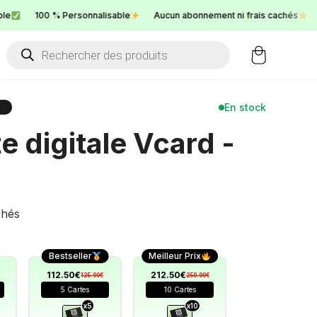
00 % Personnalisable
Aucun abonnement ni frais cachés
Service 
Products
search
En stock
te digitale Vcard -
chés
Bestseller
Meilleur Prix
112.50€
212.50€
125.00€
250.00€
5 Cartes
10 Cartes
x5
x10