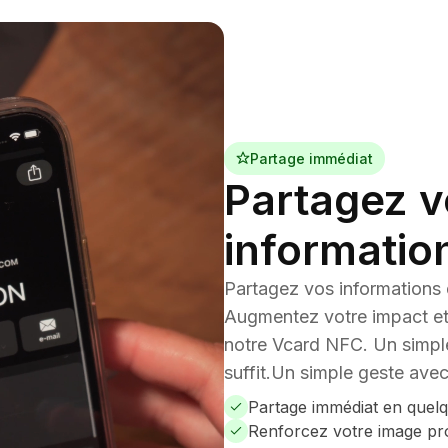
Technologie : NFC (Near 
Durabilité : Fabriquée en P
aux manipulations fréque
Partage immédiat
Partagez v
informatio
Partagez vos informations 
Augmentez votre impact et 
notre Vcard NFC. Un simpl
suffit.Un simple geste avec 
Partage immédiat en quel
Renforcez votre image prof