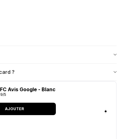
card ?
FC Avis Google - Blanc
.9/5
AJOUTER
este suffit pour envoyer vos informations,
ort.