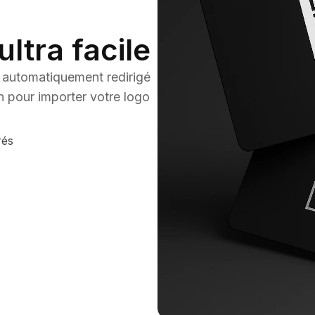
ltra facile
automatiquement redirigé
n pour importer votre logo
rés