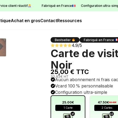
t réactif
Fabriqué en France
Configuration ultra-simple
1
tique
Achat en gros
Contact
Ressources
Bestseller
Fabriqué en France
4.9/5
Carte de visi
Noir
25,00 € TTC
20,83€ HT
Aucun abonnement ni frais ca
Vcard 100 % personnalisable
Configuration ultra-simple
25.00€
47.50€
50.00€
1 Carte
2 Cartes
x1
x2