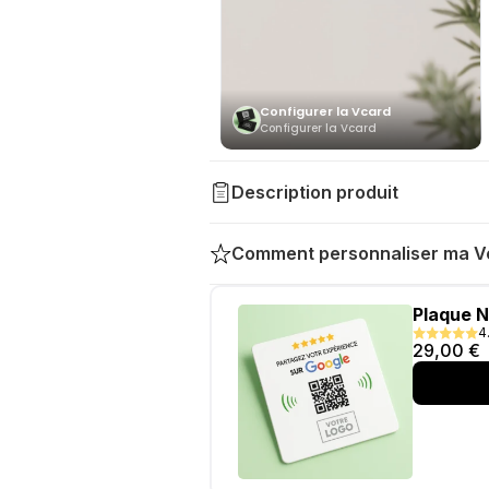
Description produit
Comment personnaliser ma V
Plaque N
4
29,00
€
Ultra-rapide : un simple g
sans perte de temps ni eff