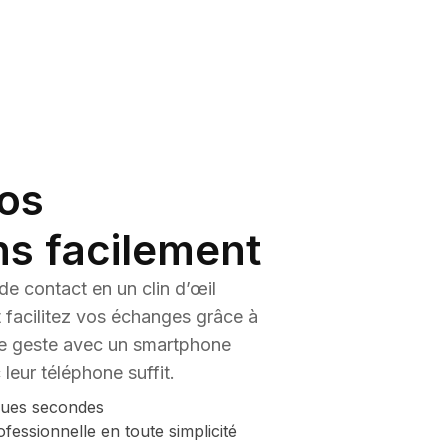
Field Communication) intégrée
VC de haute qualité, résistante à l’usure et
ntes
os
ns facilement
de contact en un clin d’œil
facilitez vos échanges grâce à
e geste avec un smartphone
leur téléphone suffit.
ques secondes
essionnelle en toute simplicité